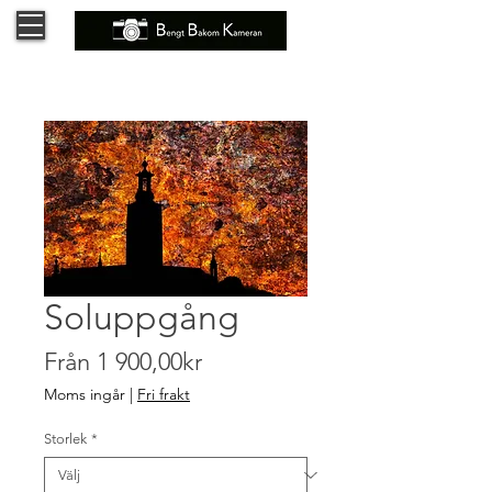
Soluppgång
Reapris
Från
1 900,00kr
Moms ingår
|
Fri frakt
Storlek
*