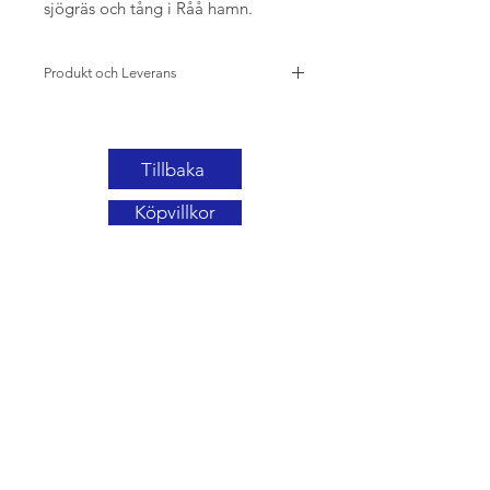
sjögräs och tång i Råå hamn.
Produkt och Leverans
Fotot ges ut i en begränsad upplaga på 
10 st.
Tillbaka
Den är signerad och numrerad av mig på 
framsidan.
Köpvillkor
Den produceras av ett högkvalitativt 
tryckeri på Hahnemühle Photo Rag Pearl, 
som håller museikvalitet och är 
beständigt i många många år.
Fotot finns i två storlekar. 70 x 50 cm och 
100 x 70 cm.
Det inkluderar en vit kant på 5 cm runt om.
Inramning kan beställas om du bor i 
Göteborgsområdet eller hämtar tavlan i 
Kullavik utanför Göteborg.