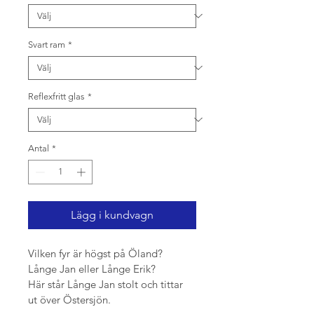
Svart ram
*
Reflexfritt glas
*
Antal
*
Lägg i kundvagn
Vilken fyr är högst på Öland? 
Långe Jan eller Långe Erik?
Här står Långe Jan stolt och tittar 
ut över Östersjön.