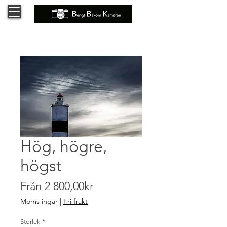
Hög, högre,
högst
Reapris
Från
2 800,00kr
Moms ingår
|
Fri frakt
Storlek
*