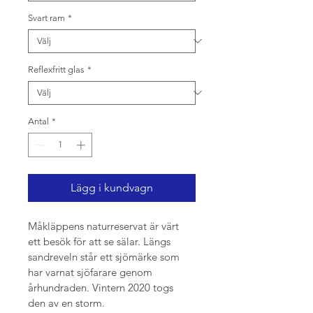
Svart ram
*
Reflexfritt glas
*
Antal
*
Lägg i kundvagn
Måkläppens naturreservat är värt 
ett besök för att se sälar. Längs 
sandreveln står ett sjömärke som 
har varnat sjöfarare genom 
århundraden. Vintern 2020 togs 
den av en storm.