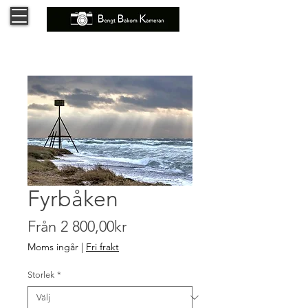
Fyrbåken
Reapris
Från
2 800,00kr
Moms ingår
|
Fri frakt
Storlek
*